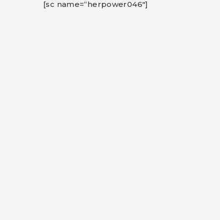
[sc name=“herpower046″]