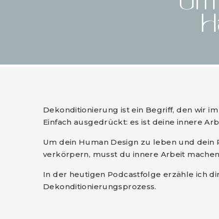
Um 
H
Dekonditionierung ist ein Begriff, den wir 
Einfach ausgedrückt: es ist deine innere Arbe
Um dein Human Design zu leben und dein Po
verkörpern, musst du innere Arbeit machen
In der heutigen Podcastfolge erzähle ich d
Dekonditionierungsprozess.