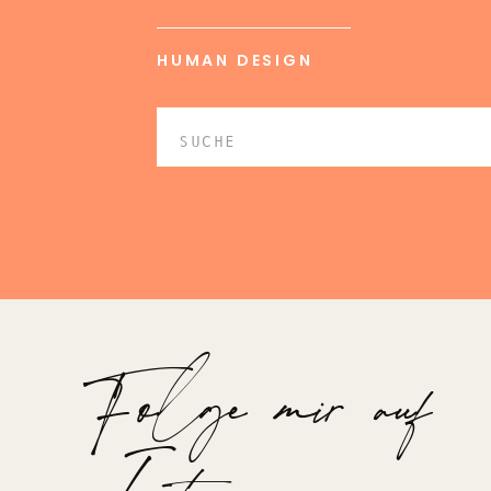
innerlich aufgefüllt bist, weißt du, dass d
Und dennoch stehst du zu deinen Stärken.
HUMAN DESIGN
Menschen für etwas bewundern, nimmst d
Selbstliebe bedeutet, dass du dich nicht 
Search
ihnen zu gefallen. Dass du dein Licht nicht 
for:
jemand anderer besser fühlt.
Es bedeutet, dass du dein Strahlen in 
dadurch inspirierst, auch ihr Strahlen 
Das sind vielleicht schöne Sätze, denkst du
Umsetzung aus?
Folge mir auf
Und da habe ich 3 Tipps für dich:
Sei dankbar für dich!
Nimm dir täglich mindestens 5 Minuten Ze
die du an DIR dankbar bist.