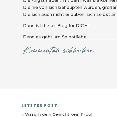
Die Angst haben, mit dem, was sie können
Die nie von sich behaupten würden, großart
Die sich auch nicht erlauben, sich selbst an
Dann ist dieser Blog für DICH!
Denn es geht um Selbstliebe.
Es geht darum, dich zu einer Priorität zu
Kommentar schreiben
dich selbst in deinem Leben
wertzuschätzen.
So sehr, dass ein „Nein“ genauso leicht
So sehr, dass du keine Angst hast, dich
So sehr, dass du dein Können nicht kle
anderen Menschen.
So sehr, dass du einfach weißt, dass du
diese Welt bist.
LETZTER POST
So sehr, dass du deine Energie, dein S
«
Warum dein Gewicht kein Problem ist