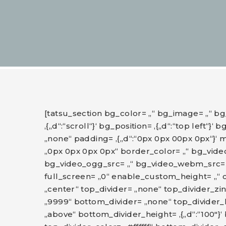
[tatsu_section bg_color= „“ bg_image= „“ 
‚{„d“:“scroll“}‘ bg_position= ‚{„d“:“top left“}‘
„none“ padding= ‚{„d“:“0px 0px 00px 0px“}‘ m
„0px 0px 0px 0px“ border_color= „“ bg_vide
bg_video_ogg_src= „“ bg_video_webm_src= „“
full_screen= „0“ enable_custom_height= „“ cu
„center“ top_divider= „none“ top_divider_z
„9999“ bottom_divider= „none“ top_divider_he
„above“ bottom_divider_height= ‚{„d“:“100″}