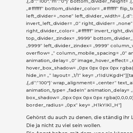
‚{„d“:“100″,“m“:“0″}‘ bottom_divider_height= ‚{
„#ffffff“ bottom_divider_color= „#ffffff“ flip
left_divider= „none“ left_divider_width= ‚{„d“:“
invert_left_divider= „0“ right_divider= „none“ 
right_divider_color= „#ffffff“ invert_right_d
top_divider_zindex= „9999“ bottom_divider_
„9999“ left_divider_zindex= „9999“ column_widt
overflow= „“ column_mobile_spacing= „0“ an
animation_delay= „0“ image_hover_effect= 
hover_box_shadow= „0px 0px 0px 0px rgba(0,
hide_in= „“ layout= „1/1“ key= „r1IdUKgdH“][
‚{„d“:“100″}‘ wrap_alignment= „center“ text_al
animation_type= „fadeIn“ animation_delay= „0
box_shadow= „0px 0px 0px 0px rgba(0,0,0,0)“
border_radius= „0px“ key= „H1kYIKl_H“]
Gehörst du auch zu denen, die ständig ihr L
Die ja nicht zu viel sein wollen.