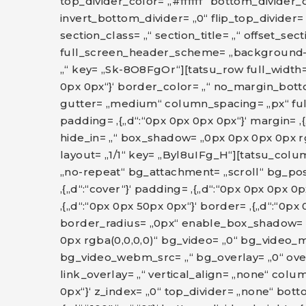
top_divider_color= „#ffffff“ bottom_divider_co
invert_bottom_divider= „0“ flip_top_divider= 
section_class= „“ section_title= „“ offset_sec
full_screen_header_scheme= „background–da
„“ key= „Sk-8O8FgOr“][tatsu_row full_width=
0px 0px“}‘ border_color= „“ no_margin_bot
gutter= „medium“ column_spacing= „px“ ful
padding= ‚{„d“:“0px 0px 0px 0px“}‘ margin= ‚{
hide_in= „“ box_shadow= „0px 0px 0px 0px r
layout= „1/1“ key= „Byl8uIFg_H“][tatsu_col
„no-repeat“ bg_attachment= „scroll“ bg_positi
‚{„d“:“cover“}‘ padding= ‚{„d“:“0px 0px 0px 
‚{„d“:“0px 0px 50px 0px“}‘ border= ‚{„d“:“0px
border_radius= „0px“ enable_box_shadow=
0px rgba(0,0,0,0)“ bg_video= „0“ bg_video_
bg_video_webm_src= „“ bg_overlay= „0“ over
link_overlay= „“ vertical_align= „none“ column
0px“}‘ z_index= „0“ top_divider= „none“ bot