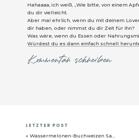
Hahaaaa, ich weiß, „Wie bitte, von einem Apfe
du dir vielleicht.
Aber mal ehrlich, wenn du mit deinem Lover i
dir haben, oder nimmst du dir Zeit für ihn?
Was wäre, wenn du Essen oder Nahrungsmit
Würdest du es dann einfach schnell herunt
‚irgendetwas‘ zum Essen wählen, oder viel
Kommentar schreiben
Essen deinen Körper so richtig zum prickel
Was wäre, wenn du dir das nächste Mal Zeit
nimmst und wirklich absolut präsent damit bi
Wenn du zum Beispiel in einen Apfel beißt, 
vielen Aromen?
Als ich in einem Flavour Konzern gearbeitet
zuständig und ich war so fasziniert, wie vi
Produkt vorkommen können. Als wir Apfelar
LETZTER POST
die 30 verschiedenen Flavours auf dem Tisc
«
Wassermelonen-Buchweizen Salat
bewusster mit den unterschiedlichen Arome