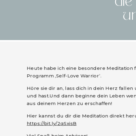
die
un
Heute habe ich eine besondere Meditation 
Programm ‚Self-Love Warrior‘.
Höre sie dir an, lass dich in dein Herz falle
und hast.
Und dann beginne dein Leben wen
aus deinem Herzen zu erschaffen!
Hier kannst du dir die Meditation direkt he
https://bit.ly/2qSxisB
Viel Spaß beim Anhören!