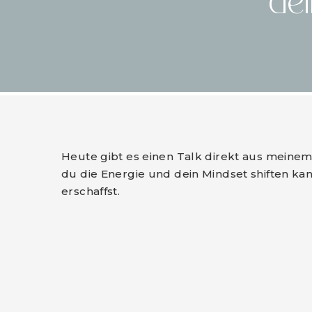
dei
Heute gibt es einen Talk direkt aus meine
du die Energie und dein Mindset shiften k
erschaffst.