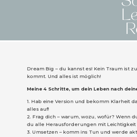
Sc
Le
R
Dream Big – du kannst es! Kein Traum ist 
kommt. Und alles ist möglich!
Meine 4 Schritte, um dein Leben nach dei
1. Hab eine Version und bekomm Klarheit dar
alles auf!
2. Frag dich – warum, wozu, wofür? Wenn du 
du alle Herausforderungen mit Leichtigkei
3. Umsetzen – komm ins Tun und werde akt