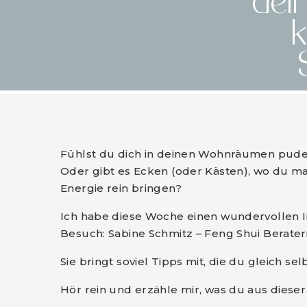
dei
k
Fühlst du dich in deinen Wohnräumen pud
Oder gibt es Ecken (oder Kästen), wo du m
Energie rein bringen?
Ich habe diese Woche einen wundervollen I
Besuch: Sabine Schmitz – Feng Shui Berateri
Sie bringt soviel Tipps mit, die du gleich s
Hör rein und erzähle mir, was du aus diese